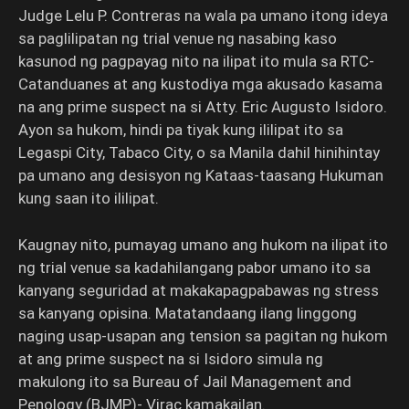
Judge Lelu P. Contreras na wala pa umano itong ideya
sa paglilipatan ng trial venue ng nasabing kaso
kasunod ng pagpayag nito na ilipat ito mula sa RTC-
Catanduanes at ang kustodiya mga akusado kasama
na ang prime suspect na si Atty. Eric Augusto Isidoro.
Ayon sa hukom, hindi pa tiyak kung ililipat ito sa
Legaspi City, Tabaco City, o sa Manila dahil hinihintay
pa umano ang desisyon ng Kataas-taasang Hukuman
kung saan ito ililipat.
Kaugnay nito, pumayag umano ang hukom na ilipat ito
ng trial venue sa kadahilangang pabor umano ito sa
kanyang seguridad at makakapagpabawas ng stress
sa kanyang opisina. Matatandaang ilang linggong
naging usap-usapan ang tension sa pagitan ng hukom
at ang prime suspect na si Isidoro simula ng
makulong ito sa Bureau of Jail Management and
Penology (BJMP)- Virac kamakailan.