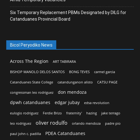
Six Temporary Replacement PBMs Designated by DILG for
Catanduanes Provincial Board
Bicol Peryodiko News
Across The Region
ART TABIRARA
BISHOP MANOLO DELOS SANTOS
BONG TEVES
carmel garcia
Catanduanes State College
catandunganon alisto
CATSU PAGE
don mendoza
congressman leo rodriguez
dpwh catanduanes
edgar jubay
edsa revolution
eulogio rodriguez
Ferdie Brizo
fraternity'
hazing
jake terrago
oliver rodulfo
leo rodriguez
orlando mendoza
padre pio
PDEA Catanduanes
paul john c. padilla