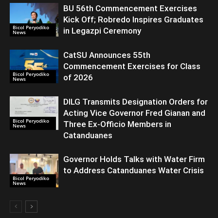
BU 56th Commencement Exercises
Kick Off; Robredo Inspires Graduates
Bicol Peryodiko
in Legazpi Ceremony
News
CatSU Announces 55th
Commencement Exercises for Class
Bicol Peryodiko
of 2026
News
DILG Transmits Designation Orders for
Acting Vice Governor Fred Gianan and
Bicol Peryodiko
Three Ex-Officio Members in
News
Catanduanes
Governor Holds Talks with Water Firm
to Address Catanduanes Water Crisis
Bicol Peryodiko
News