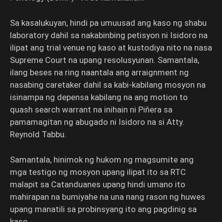
Sa kasalukuyan, hindi pa umuusad ang kaso ng shabu
laboratory dahil sa nakabinbing petisyon ni Isidoro na
ilipat ang trial venue ng kaso at kustodiya nito na nasa
Supreme Court na upang resolusyunan. Samantala,
ilang beses na ring naantala ang arraignment ng
nasabing caretaker dahil sa kabi-kabilang mosyon na
isinampa ng depensa kabilang na ang motion to
quash search warrant na inihain ni Piňera sa
pamamagitan ng abugado ni Isidoro na si Atty.
Reynold Tabbu.
Samantala, hinimok ng hukom ng magsumite ang
mga testigo ng mosyon upang ilipat ito sa RTC
malapit sa Catanduanes upang hindi umano ito
mahirapan na bumiyahe na una nang rason ng huwes
upang manatili sa probinsyang ito ang pagdinig sa
kaso.