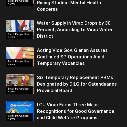
Bicol Peryodiko
Rising Student Mental Health
News
Concerns
Water Supply in Virac Drops by 30
Percent, According to Virac Water
Bicol Peryodiko
District
News
Acting Vice Gov. Gianan Assures
Continued SP Operations Amid
Bicol Peryodiko
Temporary Vacancies
News
Six Temporary Replacement PBMs
Designated by DILG for Catanduanes
Bicol Peryodiko
Provincial Board
News
LGU Virac Earns Three Major
Recognitions for Good Governance
Bicol Peryodiko
and Child Welfare Programs
News