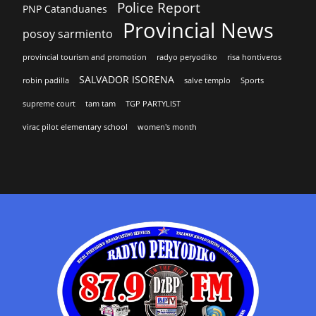
Police Report
PNP Catanduanes
Provincial News
posoy sarmiento
provincial tourism and promotion
radyo peryodiko
risa hontiveros
SALVADOR ISORENA
robin padilla
salve templo
Sports
supreme court
tam tam
TGP PARTYLIST
virac pilot elementary school
women's month