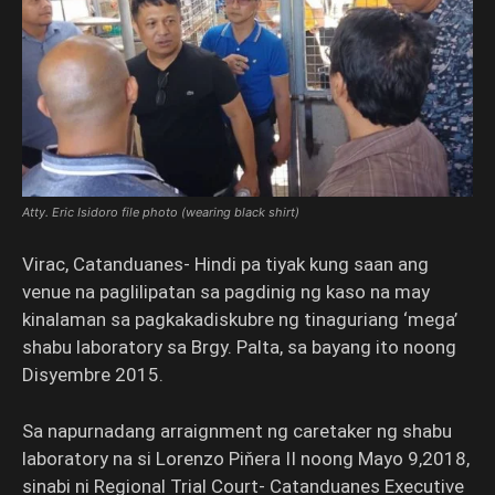
Atty. Eric Isidoro file photo (wearing black shirt)
Virac, Catanduanes- Hindi pa tiyak kung saan ang
venue na paglilipatan sa pagdinig ng kaso na may
kinalaman sa pagkakadiskubre ng tinaguriang ‘mega’
shabu laboratory sa Brgy. Palta, sa bayang ito noong
Disyembre 2015.
Sa napurnadang arraignment ng caretaker ng shabu
laboratory na si Lorenzo Piňera II noong Mayo 9,2018,
sinabi ni Regional Trial Court- Catanduanes Executive