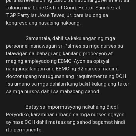
para sa reversion ng EBMC sa national government sa
tulong nina Lone District Cong. Hector Sanchez at
TGP Partylist Jose Teves, Jr. para isulong sa
kongreso ang nasabing hakbang.
Samantala, dahil sa kakulangan ng mga
personnel, nanawagan si Palmes sa mga nurses sa
lalawigan na ibahagi ang kanilang propesyon at
maging empleyado ng EBMC. Ayon sa opisyal
nangangailangan ang EBMC ng 32 nurses maging
doctor upang matugunan ang requirements ng DOH.
Isa umano sa mga dahilan kung bakit kulang ang taker
sa mga nurses dahil sa mababang sahod.
Batay sa impormasyong nakuha ng Bicol
Peryodiko, karamihan umano sa mga nurses ngayon
ay nasa DOH dahil mataas ang sahod bagamat hindi
ito permanente.