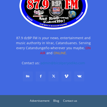
87.9 dzBP FM is your news, entertainment and
music authority in Virac, Catanduanes. Serving
every Catandungeño wherever you maybe,
ON
AIR
and
ONLINE.
Contact us:
admin@bicolperyodiko.com
Advertisement
Blog
Contact us