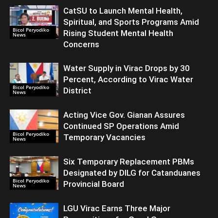
CatSU to Launch Mental Health,
Spiritual, and Sports Programs Amid
Bicol Peryodiko
Rising Student Mental Health
News
Concerns
Water Supply in Virac Drops by 30
Percent, According to Virac Water
Bicol Peryodiko
District
News
Acting Vice Gov. Gianan Assures
Continued SP Operations Amid
Bicol Peryodiko
Temporary Vacancies
News
Six Temporary Replacement PBMs
Designated by DILG for Catanduanes
Bicol Peryodiko
Provincial Board
News
LGU Virac Earns Three Major