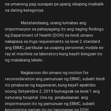
na umanong pag-uusapan pa upang sikaping maibalik
sa dating kategoriya.
Matatandaang, unang lumabas ang
impormasyon sa pahayagang ito ang naging findings
ng Department of Health (DOH) na hindi umano
nakapasa sa mga requirements sa level 2 standard
ang EBMC, partikular sa usaping personnel, mobile ex-
ray at machine sa laboratory kung kaya’t binigyan ito
ng mababang lebelo.
Nagkaroon din umano ng motion for
reconsideration ang pamunuan ng EBMC, subalit hindi
ito pinaburan ng kagawaran, kung kaya’t epektibo
noong Setyembre 2, 2019 bumagsak sa level 1 ang
naturang hospital. Una ng pinabulaanan ang
impormasyon ito ng pamunuan ng EBMC, subalit
kinumpirma naman ito ng tanggapan ng DOH.