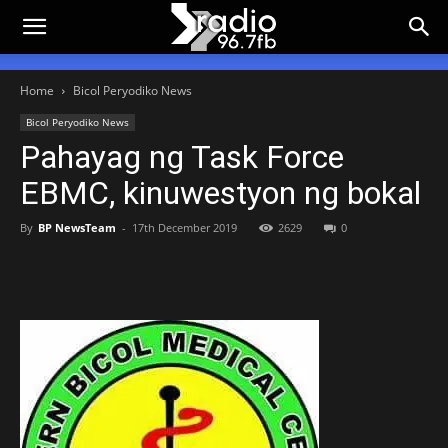
Home
Bicol Peryodiko News
Bicol Peryodiko News
Pahayag ng Task Force
EBMC, kinuwestyon ng bokal
By
BP NewsTeam
-
17th December 2019
2629
0