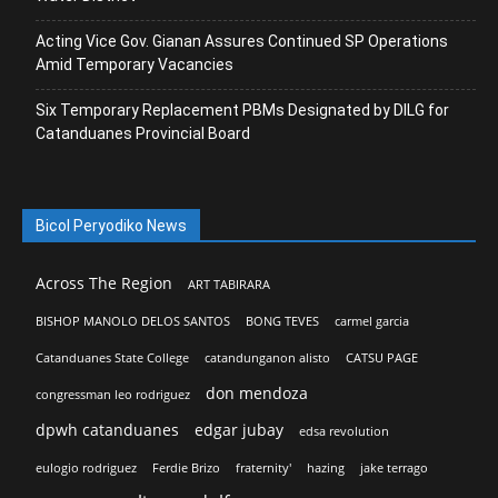
Acting Vice Gov. Gianan Assures Continued SP Operations
Amid Temporary Vacancies
Six Temporary Replacement PBMs Designated by DILG for
Catanduanes Provincial Board
Bicol Peryodiko News
Across The Region
ART TABIRARA
BISHOP MANOLO DELOS SANTOS
BONG TEVES
carmel garcia
Catanduanes State College
catandunganon alisto
CATSU PAGE
don mendoza
congressman leo rodriguez
dpwh catanduanes
edgar jubay
edsa revolution
eulogio rodriguez
Ferdie Brizo
fraternity'
hazing
jake terrago