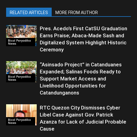
RELATED ARTICLES
MORE FROM AUTHOR
Pres. Acedo’s First CatSU Graduation
Earns Praise; Abaca-Made Sash and
Bicol Peryodiko
Digitalized System Highlight Historic
News
Ceremony
“Asinsado Project” in Catanduanes
Expanded; Salinas Foods Ready to
Bicol Peryodiko
Support Market Access and
News
Livelihood Opportunities for
Catandunganons
RTC Quezon City Dismisses Cyber
Libel Case Against Gov. Patrick
Bicol Peryodiko
Azanza for Lack of Judicial Probable
News
Cause