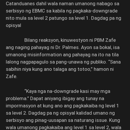
Catanduanes dahil wala naman umanong nabago sa
serbisyo ng EBMC sa kabila ng pagkaka-downgrade
nito mula sa level 2 patungo sa level 1. Dagdag pa ng
opisyal
Bilang reaksyon, kinuwestyon ni PBM Zafe
ang naging pahayag ni Dr. Palmes. Ayon sa bokal, isa
umanong misinformation ang pahayag na ito na tila
lalong nagpapagulo sa pang-unawa ng publiko. “Sana
sabihin niya kung ano talaga ang totoo,” hamon ni
Zafe.
“Kaya nga na-downgrade kasi may mga
problema.” Dapat aniyang ibigay ang tunay na
impormasyon at kung ano ang pagkakaiba ng level 1
sa level 2. Dagdag pa ng opisyal kalidad umano ng
serbisyo ang pinag-uusapan sa naturang issue. Kung
wala umanong pagkakaiba ang level 1 sa level 2, wala