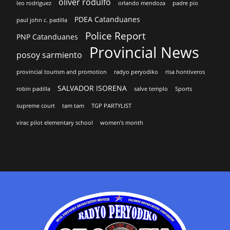
oliver rodulfo
leo rodriguez
orlando mendoza
padre pio
PDEA Catanduanes
paul john c. padilla
Police Report
PNP Catanduanes
Provincial News
posoy sarmiento
provincial tourism and promotion
radyo peryodiko
risa hontiveros
SALVADOR ISORENA
robin padilla
salve templo
Sports
supreme court
tam tam
TGP PARTYLIST
virac pilot elementary school
women's month