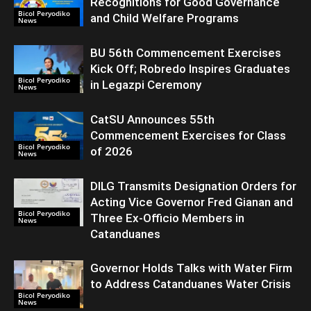
Recognitions for Good Governance
Bicol Peryodiko
and Child Welfare Programs
News
BU 56th Commencement Exercises
Kick Off; Robredo Inspires Graduates
Bicol Peryodiko
in Legazpi Ceremony
News
CatSU Announces 55th
Commencement Exercises for Class
Bicol Peryodiko
of 2026
News
DILG Transmits Designation Orders for
Acting Vice Governor Fred Gianan and
Bicol Peryodiko
Three Ex-Officio Members in
News
Catanduanes
Governor Holds Talks with Water Firm
to Address Catanduanes Water Crisis
Bicol Peryodiko
News