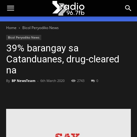
Home
Bicol Peryodiko News
Bicol Peryodiko News
39% barangay sa
Catanduanes, drug-cleared
na
By
BP NewsTeam
-
6th March 2020
2743
0