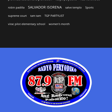
SALVADOR ISORENA
robin padilla
salve templo
Sports
supreme court
tam tam
TGP PARTYLIST
virac pilot elementary school
women's month