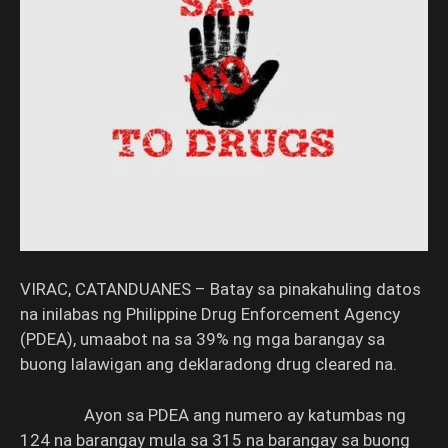
VIRAC, CATANDUANES – Batay sa pinakahuling datos
na inilabas ng Philippine Drug Enforcement Agency
(PDEA), umaabot na sa 39% ng mga barangay sa
buong lalawigan ang deklaradong drug cleared na.
Ayon sa PDEA ang numero ay katumbas ng
124 na barangay mula sa 315 na barangay sa buong