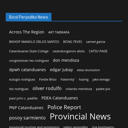
Bicol Peryodiko News
Across The Region
ART TABIRARA
BISHOP MANOLO DELOS SANTOS
BONG TEVES
carmel garcia
Catanduanes State College
catandunganon alisto
CATSU PAGE
don mendoza
congressman leo rodriguez
dpwh catanduanes
edgar jubay
edsa revolution
eulogio rodriguez
Ferdie Brizo
fraternity'
hazing
jake terrago
oliver rodulfo
leo rodriguez
orlando mendoza
padre pio
PDEA Catanduanes
paul john c. padilla
Police Report
PNP Catanduanes
Provincial News
posoy sarmiento
provincial tourism and promotion
radyo peryodiko
risa hontiveros