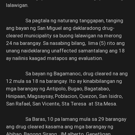
lalawigan.
Sa pagtala ng naturang tanggapan, tanging
ang bayan ng San Miguel ang deklaradong drug-
cleared municipality sa buong lalawigan na merong
24 na barangay. Sa nasabing bilang, lima (5) rito ang
unang naideklarang unaffected samantalang ang 18
ay nailinis kaagad matapos ang evaluation.
Sa bayan ng Bagamanoc, drug cleared na ang
12 mula sa 18 na barangay. Ito ay kinabibilangan ng
mga barangay ng Antipolo, Bugao, Bagatabao,
Hinipaan, Magsaysay, Poblacion, Quezon, San Isidro,
San Rafael, San Vicente, Sta Teresa at Sta.Mesa.
Sa Baras, 10 pa lamang mula sa 29 barangay
ang drug cleared kasama ang mga barangay ng
Abihao, Bagong Sirang, JM alberto, Genetligan,