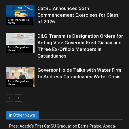
CatSU Announces 55th
Commencement Exercises for Class
Bicol Peryodiko
of 2026
News
DILG Transmits Designation Orders for
Acting Vice Governor Fred Gianan and
Bicol Peryodiko
Three Ex-Officio Members in
News
Catanduanes
Governor Holds Talks with Water Firm
to Address Catanduanes Water Crisis
Bicol Peryodiko
News
In Other News
Pres. Acedo’s First CatSU Graduation Earns Praise; Abaca-