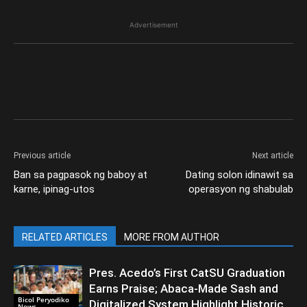
Advertisement
Previous article
Next article
Ban sa pagpasok ng baboy at
Dating solon idinawit sa
karne, ipinag-utos
operasyon ng shabulab
RELATED ARTICLES
MORE FROM AUTHOR
Pres. Acedo’s First CatSU Graduation
Earns Praise; Abaca-Made Sash and
Bicol Peryodiko
Digitalized System Highlight Historic
News