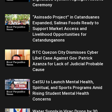
Ceremony
“Asinsado Project” in Catanduanes
Expanded; Salinas Foods Ready to
Bicol Peryodiko
Support Market Access and
News
Livelihood Opportunities for
Catandunganons
RTC Quezon City Dismisses Cyber
Libel Case Against Gov. Patrick
Bicol Peryodiko
Azanza for Lack of Judicial Probable
News
Cause
CatSU to Launch Mental Health,
Spiritual, and Sports Programs Amid
Bicol Peryodiko
Rising Student Mental Health
News
Concerns
Water Supply in Virac Drops by 30