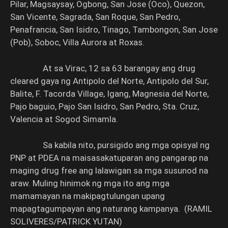
Pilar, Magsaysay, Ogbong, San Jose (Oco), Quezon,
San Vicente, Sagrada, San Roque, San Pedro,
Penafrancia, San Isidro, Tinago, Tambongon, San Jose
(Pob), Soboc, Villa Aurora at Roxas.
At sa Virac, 12 sa 63 barangay ang drug
cleared gaya ng Antipolo del Norte, Antipolo del Sur,
Balite, F. Tacorda Village, Igang, Magnesia del Norte,
Pajo baguio, Pajo San Isidro, San Pedro, Sta. Cruz,
Valencia at Sogod Simamla.
Sa kabila nito, pursigido ang mga opisyal ng
PNP at PDEA na maisasakatuparan ang pangarap na
maging drug free ang lalawigan sa mga susunod na
araw. Muling hinimok ng mga ito ang mga
mamamayan na makipagtulungan upang
mapagtagumpayan ang naturang kampanya. (RAMIL
SOLIVERES/PATRICK YUTAN)