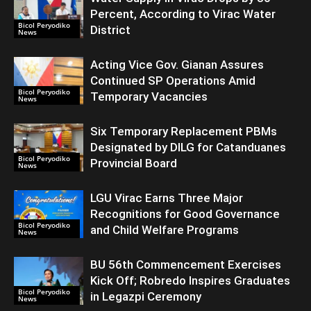
Percent, According to Virac Water
Bicol Peryodiko
District
News
Acting Vice Gov. Gianan Assures
Continued SP Operations Amid
Bicol Peryodiko
Temporary Vacancies
News
Six Temporary Replacement PBMs
Designated by DILG for Catanduanes
Bicol Peryodiko
Provincial Board
News
LGU Virac Earns Three Major
Recognitions for Good Governance
Bicol Peryodiko
and Child Welfare Programs
News
BU 56th Commencement Exercises
Kick Off; Robredo Inspires Graduates
Bicol Peryodiko
in Legazpi Ceremony
News