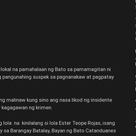
 lokal na pamahalaan ng Bato sa pamamagitan ni
ng pangunahing suspek sa pagnanakaw at pagpatay
g malinaw kung sino ang nasa likod ng insidente
y kagagawan ng krimen.
ola na kinilalang si lola Ester Teope Rojas, isang
y sa Barangay Batalay, Bayan ng Bato Catanduanes