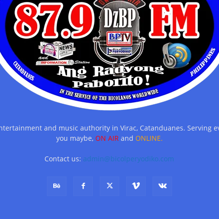
entertainment and music authority in Virac, Catanduanes. Serving
you maybe,
ON AIR
and
ONLINE.
Contact us:
admin@bicolperyodiko.com