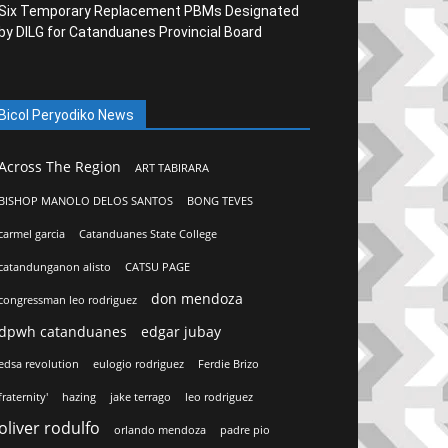
Six Temporary Replacement PBMs Designated
by DILG for Catanduanes Provincial Board
Bicol Peryodiko News
Across The Region
ART TABIRARA
BISHOP MANOLO DELOS SANTOS
BONG TEVES
carmel garcia
Catanduanes State College
catandunganon alisto
CATSU PAGE
don mendoza
congressman leo rodriguez
dpwh catanduanes
edgar jubay
edsa revolution
eulogio rodriguez
Ferdie Brizo
fraternity'
hazing
jake terrago
leo rodriguez
oliver rodulfo
orlando mendoza
padre pio