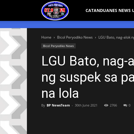
Bicol
CATANDUANES NEWS 
Peryodiko
Home
Bicol Peryodiko News
LGU Bato, nag-alok n
Bicol Peryodiko News
LGU Bato, nag-a
ng suspek sa p
na lola
By
BP NewsTeam
-
30th June 2021
2766
0