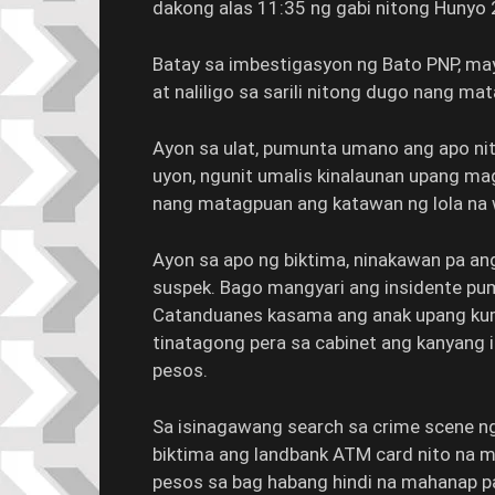
dakong alas 11:35 ng gabi nitong Hunyo 
Batay sa imbestigasyon ng Bato PNP, may
at naliligo sa sarili nitong dugo nang 
Ayon sa ulat, pumunta umano ang apo nit
uyon, ngunit umalis kinalaunan upang ma
nang matagpuan ang katawan ng lola na w
Ayon sa apo ng biktima, ninakawan pa ang
suspek. Bago mangyari ang insidente pu
Catanduanes kasama ang anak upang kumu
tinatagong pera sa cabinet ang kanyang
pesos.
Sa isinagawang search sa crime scene n
biktima ang landbank ATM card nito na 
pesos sa bag habang hindi na mahanap pa