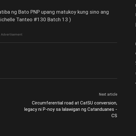
atiba ng Bato PNP upang matukoy kung sino ang
Richelle Tanteo #130 Batch 13 )
Advertisement
Next article
Circumferential road at CatSU conversion,
legacy ni P-noy sa lalawigan ng Catanduanes -
CS