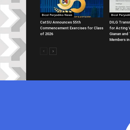
Bicol Peryodiko News
Bicol Peryod
CatSU Announces 55th
DILG Transm
Commencement Exercises for Class
for Acting 
of 2026
Gianan and 
Members in