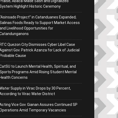
Praise; Abaca-Made Sash and Digitalized
System Highlight Historic Ceremony
“Asinsado Project” in Catanduanes Expanded;
Salinas Foods Ready to Support Market Access
and Livelihood Opportunities for
Catandunganons
RTC Quezon City Dismisses Cyber Libel Case
Against Gov. Patrick Azanza for Lack of Judicial
Probable Cause
CatSU to Launch Mental Health, Spiritual, and
Sports Programs Amid Rising Student Mental
Health Concerns
Water Supply in Virac Drops by 30 Percent,
According to Virac Water District
Acting Vice Gov. Gianan Assures Continued SP
Operations Amid Temporary Vacancies