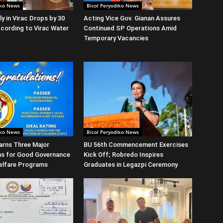
iko News
Bicol Peryodiko News
y in Virac Drops by 30
Acting Vice Gov. Gianan Assures
cording to Virac Water
Continued SP Operations Amid
Temporary Vacancies
iko News
Bicol Peryodiko News
arns Three Major
BU 56th Commencement Exercises
ns for Good Governance
Kick Off; Robredo Inspires
elfare Programs
Graduates in Legazpi Ceremony