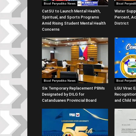
Bicol Peryodiko News
Bicol Peryod
CatSU to Launch Mental Health,
Water Suppl
Spiritual, and Sports Programs
Percent, Ac
Amid Rising Student Mental Health
District
Concerns
Bicol Peryodiko News
Bicol Peryod
Six Temporary Replacement PBMs
LGU Virac E
Designated by DILG for
Recognitio
Catanduanes Provincial Board
and Child W