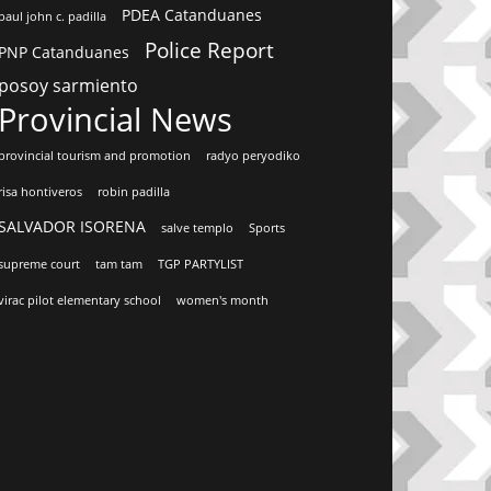
PDEA Catanduanes
paul john c. padilla
Police Report
PNP Catanduanes
posoy sarmiento
Provincial News
provincial tourism and promotion
radyo peryodiko
risa hontiveros
robin padilla
SALVADOR ISORENA
salve templo
Sports
supreme court
tam tam
TGP PARTYLIST
virac pilot elementary school
women's month