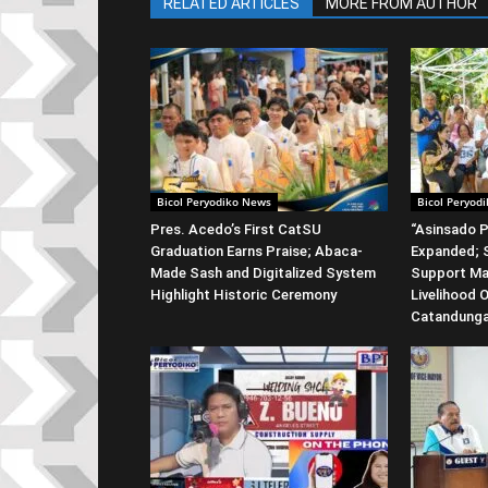
RELATED ARTICLES
MORE FROM AUTHOR
Bicol Peryodiko News
Bicol Peryod
Pres. Acedo’s First CatSU
“Asinsado P
Graduation Earns Praise; Abaca-
Expanded; S
Made Sash and Digitalized System
Support Ma
Highlight Historic Ceremony
Livelihood 
Catandung