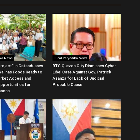
iko News
Bicol Peryodiko News
roject” in Catanduanes
RTC Quezon City Dismisses Cyber
alinas Foods Ready to
Libel Case Against Gov. Patrick
rket Access and
Azanza for Lack of Judicial
Opportunities for
Probable Cause
anons