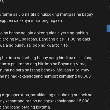
26.
 tama sa ulo na tila pinukpok ng matigas na bagay
matagpuan sa kanya mismong higaan.
o sa bahay ng lola dakong alas siyete ng gabing
glaro ng ML sa labas. Bandang alas 11:30 ng gabi
ala ng buhay sa loob ng kwarto nito.
 biktima sa loob ng bahay nang hindi pa nakilalang
munta pa umano ang biktima sa Bayan ng Virac,
ha ng pera sa isang bangko. Maliban dito, may
 ina na nagkakahalagang humigit kumulang 80,000
g mga operatiba, natuklasang nakuha ng suspek sa
may kasamang resibo na nagkakahalagang 15,000
 ang ibang pera ng biktima.