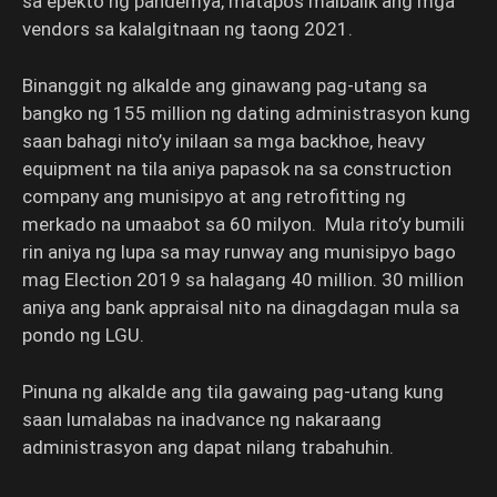
sa epekto ng pandemya, matapos maibalik ang mga
vendors sa kalalgitnaan ng taong 2021.
Binanggit ng alkalde ang ginawang pag-utang sa
bangko ng 155 million ng dating administrasyon kung
saan bahagi nito’y inilaan sa mga backhoe, heavy
equipment na tila aniya papasok na sa construction
company ang munisipyo at ang retrofitting ng
merkado na umaabot sa 60 milyon. Mula rito’y bumili
rin aniya ng lupa sa may runway ang munisipyo bago
mag Election 2019 sa halagang 40 million. 30 million
aniya ang bank appraisal nito na dinagdagan mula sa
pondo ng LGU.
Pinuna ng alkalde ang tila gawaing pag-utang kung
saan lumalabas na inadvance ng nakaraang
administrasyon ang dapat nilang trabahuhin.