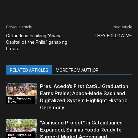
Previous article
Next article
Catanduanes bilang “Abaca
THEY FOLLOW ME
Capital of the Phils.” ganap ng
batas
RELATED ARTICLES
MORE FROM AUTHOR
Pres. Acedo’s First CatSU Graduation
Earns Praise; Abaca-Made Sash and
Bicol Peryodiko
Digitalized System Highlight Historic
News
Ceremony
“Asinsado Project” in Catanduanes
Expanded; Salinas Foods Ready to
Bicol Peryodiko
Support Market Access and
News