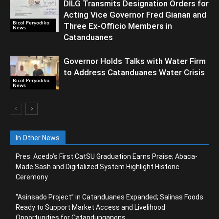
DILG Transmits Designation Orders for
Acting Vice Governor Fred Gianan and
Bicol Peryodiko
Three Ex-Officio Members in
News
Catanduanes
Governor Holds Talks with Water Firm
to Address Catanduanes Water Crisis
Bicol Peryodiko
News
In Other News
Pres. Acedo’s First CatSU Graduation Earns Praise; Abaca-
Made Sash and Digitalized System Highlight Historic
Ceremony
“Asinsado Project” in Catanduanes Expanded; Salinas Foods
Ready to Support Market Access and Livelihood
Opportunities for Catandunganons