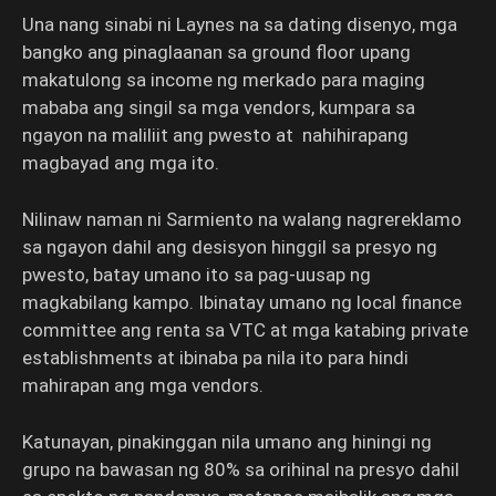
Una nang sinabi ni Laynes na sa dating disenyo, mga
bangko ang pinaglaanan sa ground floor upang
makatulong sa income ng merkado para maging
mababa ang singil sa mga vendors, kumpara sa
ngayon na maliliit ang pwesto at nahihirapang
magbayad ang mga ito.
Nilinaw naman ni Sarmiento na walang nagrereklamo
sa ngayon dahil ang desisyon hinggil sa presyo ng
pwesto, batay umano ito sa pag-uusap ng
magkabilang kampo. Ibinatay umano ng local finance
committee ang renta sa VTC at mga katabing private
establishments at ibinaba pa nila ito para hindi
mahirapan ang mga vendors.
Katunayan, pinakinggan nila umano ang hiningi ng
grupo na bawasan ng 80% sa orihinal na presyo dahil