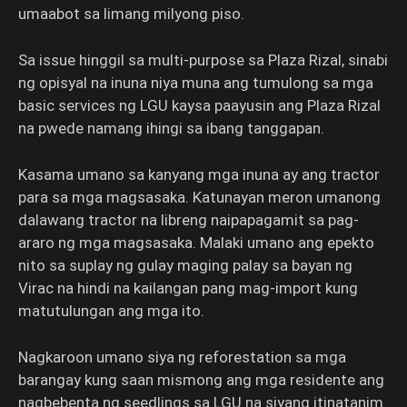
umaabot sa limang milyong piso.
Sa issue hinggil sa multi-purpose sa Plaza Rizal, sinabi
ng opisyal na inuna niya muna ang tumulong sa mga
basic services ng LGU kaysa paayusin ang Plaza Rizal
na pwede namang ihingi sa ibang tanggapan.
Kasama umano sa kanyang mga inuna ay ang tractor
para sa mga magsasaka. Katunayan meron umanong
dalawang tractor na libreng naipapagamit sa pag-
araro ng mga magsasaka. Malaki umano ang epekto
nito sa suplay ng gulay maging palay sa bayan ng
Virac na hindi na kailangan pang mag-import kung
matutulungan ang mga ito.
Nagkaroon umano siya ng reforestation sa mga
barangay kung saan mismong ang mga residente ang
nagbebenta ng seedlings sa LGU na siyang itinatanim