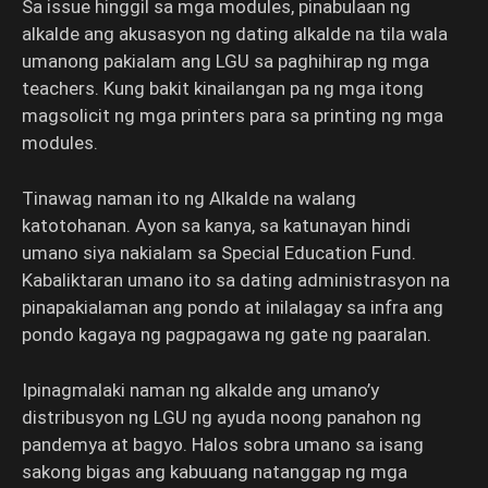
Sa issue hinggil sa mga modules, pinabulaan ng
alkalde ang akusasyon ng dating alkalde na tila wala
umanong pakialam ang LGU sa paghihirap ng mga
teachers. Kung bakit kinailangan pa ng mga itong
magsolicit ng mga printers para sa printing ng mga
modules.
Tinawag naman ito ng Alkalde na walang
katotohanan. Ayon sa kanya, sa katunayan hindi
umano siya nakialam sa Special Education Fund.
Kabaliktaran umano ito sa dating administrasyon na
pinapakialaman ang pondo at inilalagay sa infra ang
pondo kagaya ng pagpagawa ng gate ng paaralan.
Ipinagmalaki naman ng alkalde ang umano’y
distribusyon ng LGU ng ayuda noong panahon ng
pandemya at bagyo. Halos sobra umano sa isang
sakong bigas ang kabuuang natanggap ng mga