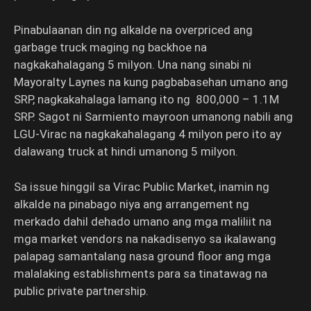
Pinabulaanan din ng alkalde na overpriced ang
garbage truck maging ng backhoe na
nagkakahalagang 5 milyon. Una nang sinabi ni
Mayoralty Laynes na kung pagbabasehan umano ang
SRP, nagkakahalaga lamang ito ng 800,000 – 1.1M
SRP. Sagot ni Sarmiento mayroon umanong nabili ang
LGU-Virac na nagkakahalagang 4 milyon pero ito ay
dalawang truck at hindi umanong 5 milyon.
Sa issue hinggil sa Virac Public Market, inamin ng
alkalde na pinabago niya ang arrangement ng
merkado dahil dehado umano ang mga maliliit na
mga market vendors na nakadisenyo sa ikalawang
palapag samantalang nasa ground floor ang mga
malalaking establishments para sa tinatawag na
public private partnership.