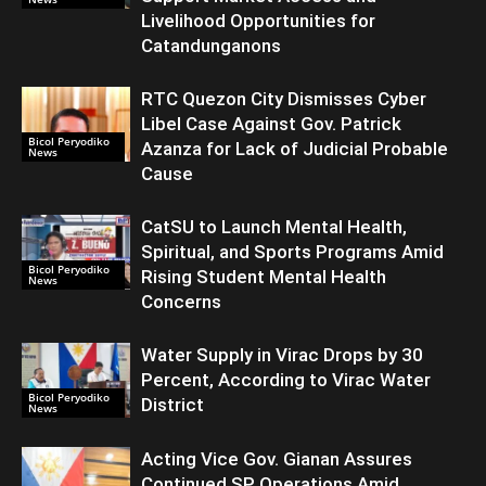
Livelihood Opportunities for
Catandunganons
RTC Quezon City Dismisses Cyber
Libel Case Against Gov. Patrick
Bicol Peryodiko
Azanza for Lack of Judicial Probable
News
Cause
CatSU to Launch Mental Health,
Spiritual, and Sports Programs Amid
Bicol Peryodiko
Rising Student Mental Health
News
Concerns
Water Supply in Virac Drops by 30
Percent, According to Virac Water
Bicol Peryodiko
District
News
Acting Vice Gov. Gianan Assures
Continued SP Operations Amid