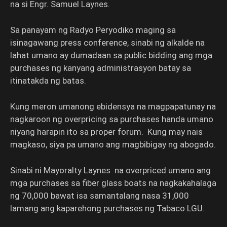
na si Engr. Samuel Laynes.
Sa panayam ng Radyo Peryodiko maging sa
isinagawang press conference, sinabi ng alkalde na
lahat umano ay dumadaan sa public bidding ang mga
purchases ng kanyang administrasyon batay sa
itinatakda ng batas.
Kung meron umanong ebidensya na magpapatunay na
nagkaroon ng overpricing sa purchases handa umano
niyang harapin ito sa proper forum. Kung may nais
magkaso, siya pa umano ang magbibigay ng abogado.
Sinabi ni Mayoralty Laynes na overpriced umano ang
mga purchases sa fiber glass boats na nagkakahalaga
ng 70,000 bawat isa samantalang nasa 31,000
lamang ang kaparehong purchases ng Tabaco LGU.