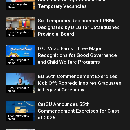
Bicol Peryodiko
Temporary Vacancies
News
Six Temporary Replacement PBMs
Designated by DILG for Catanduanes
Bicol Peryodiko
Provincial Board
News
LGU Virac Earns Three Major
Recognitions for Good Governance
Bicol Peryodiko
and Child Welfare Programs
News
BU 56th Commencement Exercises
Kick Off; Robredo Inspires Graduates
Bicol Peryodiko
in Legazpi Ceremony
News
CatSU Announces 55th
Commencement Exercises for Class
Bicol Peryodiko
of 2026
News