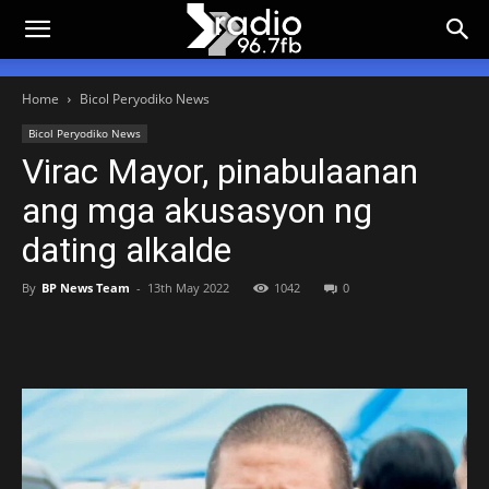
Home
Bicol Peryodiko News
Bicol Peryodiko News
Virac Mayor, pinabulaanan
ang mga akusasyon ng
dating alkalde
By
BP News Team
-
13th May 2022
1042
0