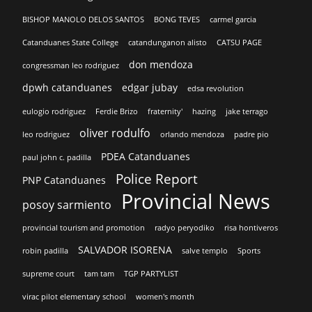
BISHOP MANOLO DELOS SANTOS
BONG TEVES
carmel garcia
Catanduanes State College
catandunganon alisto
CATSU PAGE
don mendoza
congressman leo rodriguez
dpwh catanduanes
edgar jubay
edsa revolution
eulogio rodriguez
Ferdie Brizo
fraternity'
hazing
jake terrago
oliver rodulfo
leo rodriguez
orlando mendoza
padre pio
PDEA Catanduanes
paul john c. padilla
Police Report
PNP Catanduanes
Provincial News
posoy sarmiento
provincial tourism and promotion
radyo peryodiko
risa hontiveros
SALVADOR ISORENA
robin padilla
salve templo
Sports
supreme court
tam tam
TGP PARTYLIST
virac pilot elementary school
women's month