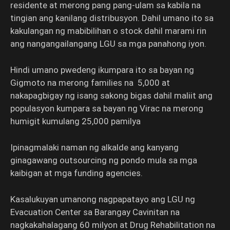
residente at merong pang pang-ulam sa kabila na
tingian ang kanilang distribusyon. Dahil umano ito sa
kakulangan ng mabibilihan o stock dahil marami rin
ang nangangailangang LGU sa mga panahong iyon.
Hindi umano pwedeng ikumpara ito sa bayan ng
Gigmoto na merong families na 5,000 at
nakapagbigay ng isang sakong bigas dahil maliit ang
populasyon kumpara sa bayan ng Virac na merong
humigit kumulang 25,000 pamilya
Ipinagmalaki naman ng alkalde ang kanyang
ginagawang outsourcing ng pondo mula sa mga
kaibigan at mga funding agencies.
Kasalukuyan umanong nagpapatayo ang LGU ng
Evacuation Center sa Barangay Cavinitan na
nagkakahalagang 60 milyon at Drug Rehabilitation na