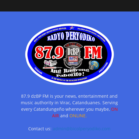
87.9 dzBP FM is your news, entertainment and
music authority in Virac, Catanduanes. Serving
every Catandungeño wherever you maybe,
ON
AIR
and
ONLINE.
Contact us:
admin@bicolperyodiko.com