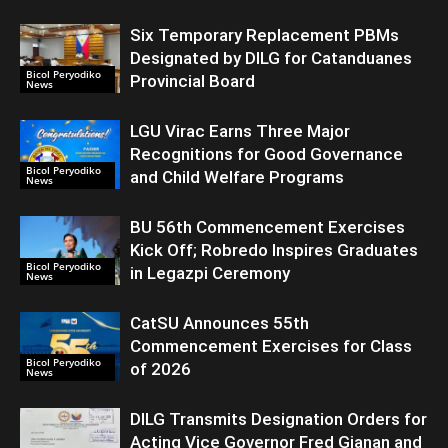
Six Temporary Replacement PBMs
Designated by DILG for Catanduanes
Bicol Peryodiko
Provincial Board
News
LGU Virac Earns Three Major
Recognitions for Good Governance
Bicol Peryodiko
and Child Welfare Programs
News
BU 56th Commencement Exercises
Kick Off; Robredo Inspires Graduates
Bicol Peryodiko
in Legazpi Ceremony
News
CatSU Announces 55th
Commencement Exercises for Class
Bicol Peryodiko
of 2026
News
DILG Transmits Designation Orders for
Acting Vice Governor Fred Gianan and