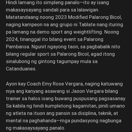
Hindi lamang ito simpleng panalo—ito ay isang
makasaysayang sandali para sa lalawigan.
Matatandaang noong 2023 Modified Palarong Bicol,
naging kampeon na ang grupo ni Tablate nang ituring
pa lamang na demo sport ang weightlifting. Noong
2024, tinanggal ito bilang event sa Palarong
Pambansa. Ngunit ngayong taon, sa pagbabalik nito
bilang regular sport sa Palarong Bicol, agad itong
sinalubong ng gintong tagumpay mula sa
Catanduanes.
Ayon kay Coach Emy Rose Vergara, naging katuwang
niya ang kanyang asawang si Jason Vergara bilang
trainer sa halos isang buwang puspusang pagsasanay.
Sa kabila ng hindi kumpletong kagamitan, pinili umano
ng atleta na ituon ang pansin sa disiplina, teknik, at
mental na paghahanda—mga pundasyong nagbunga
ng makasaysayang panalo.