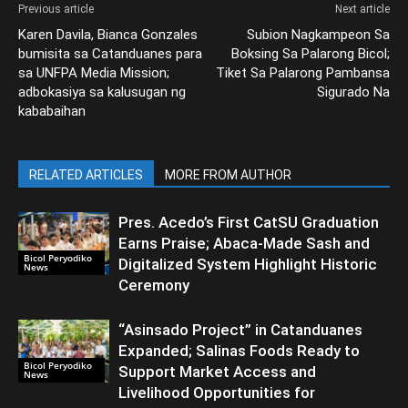
Previous article
Next article
Karen Davila, Bianca Gonzales
Subion Nagkampeon Sa
bumisita sa Catanduanes para
Boksing Sa Palarong Bicol;
sa UNFPA Media Mission;
Tiket Sa Palarong Pambansa
adbokasiya sa kalusugan ng
Sigurado Na
kababaihan
RELATED ARTICLES
MORE FROM AUTHOR
Pres. Acedo’s First CatSU Graduation
Earns Praise; Abaca-Made Sash and
Bicol Peryodiko
Digitalized System Highlight Historic
News
Ceremony
“Asinsado Project” in Catanduanes
Expanded; Salinas Foods Ready to
Bicol Peryodiko
Support Market Access and
News
Livelihood Opportunities for