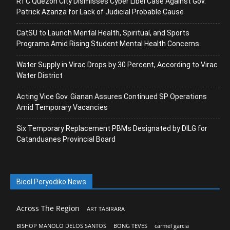
RTC Quezon City Dismisses Cyber Libel Case Against Gov.
Patrick Azanza for Lack of Judicial Probable Cause
CatSU to Launch Mental Health, Spiritual, and Sports
Programs Amid Rising Student Mental Health Concerns
Water Supply in Virac Drops by 30 Percent, According to Virac
Water District
Acting Vice Gov. Gianan Assures Continued SP Operations
Amid Temporary Vacancies
Six Temporary Replacement PBMs Designated by DILG for
Catanduanes Provincial Board
Bicol Peryodiko News
Across The Region
ART TABIRARA
BISHOP MANOLO DELOS SANTOS
BONG TEVES
carmel garcia