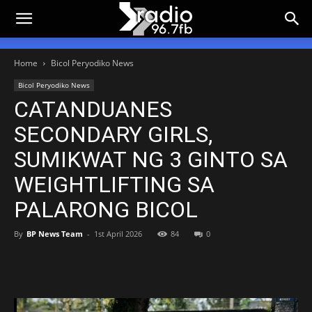
Home
Bicol Peryodiko News
Bicol Peryodiko News
CATANDUANES
SECONDARY GIRLS,
SUMIKWAT NG 3 GINTO SA
WEIGHTLIFTING SA
PALARONG BICOL
By
BP News Team
-
1st April 2026
84
0