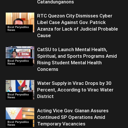
Catandunganons
RTC Quezon City Dismisses Cyber
Libel Case Against Gov. Patrick
Bicol Peryodiko
Azanza for Lack of Judicial Probable
News
Cause
CatSU to Launch Mental Health,
Spiritual, and Sports Programs Amid
Bicol Peryodiko
Rising Student Mental Health
News
Concerns
Water Supply in Virac Drops by 30
Percent, According to Virac Water
Bicol Peryodiko
District
News
Acting Vice Gov. Gianan Assures
Continued SP Operations Amid
Bicol Peryodiko
Temporary Vacancies
News