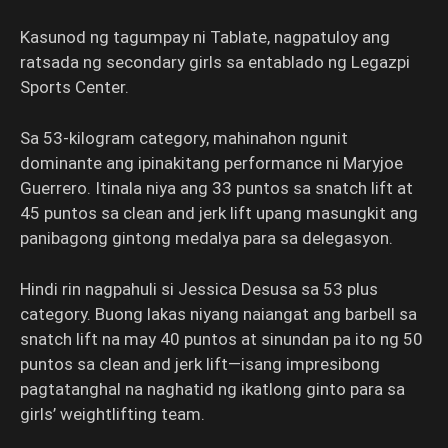
Kasunod ng tagumpay ni Tablate, nagpatuloy ang
ratsada ng secondary girls sa entablado ng Legazpi
Sports Center.
Sa 53-kilogram category, mahinahon ngunit
dominante ang ipinakitang performance ni Maryjoe
Guerrero. Itinala niya ang 33 puntos sa snatch lift at
45 puntos sa clean and jerk lift upang masungkit ang
panibagong gintong medalya para sa delegasyon.
Hindi rin nagpahuli si Jessica Desusa sa 53 plus
category. Buong lakas niyang naiangat ang barbell sa
snatch lift na may 40 puntos at sinundan pa ito ng 50
puntos sa clean and jerk lift—isang impresibong
pagtatanghal na naghatid ng ikatlong ginto para sa
girls’ weightlifting team.