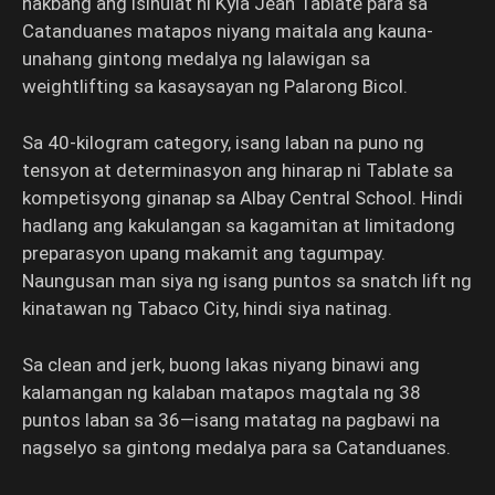
hakbang ang isinulat ni Kyla Jean Tablate para sa
Catanduanes matapos niyang maitala ang kauna-
unahang gintong medalya ng lalawigan sa
weightlifting sa kasaysayan ng Palarong Bicol.
Sa 40-kilogram category, isang laban na puno ng
tensyon at determinasyon ang hinarap ni Tablate sa
kompetisyong ginanap sa Albay Central School. Hindi
hadlang ang kakulangan sa kagamitan at limitadong
preparasyon upang makamit ang tagumpay.
Naungusan man siya ng isang puntos sa snatch lift ng
kinatawan ng Tabaco City, hindi siya natinag.
Sa clean and jerk, buong lakas niyang binawi ang
kalamangan ng kalaban matapos magtala ng 38
puntos laban sa 36—isang matatag na pagbawi na
nagselyo sa gintong medalya para sa Catanduanes.