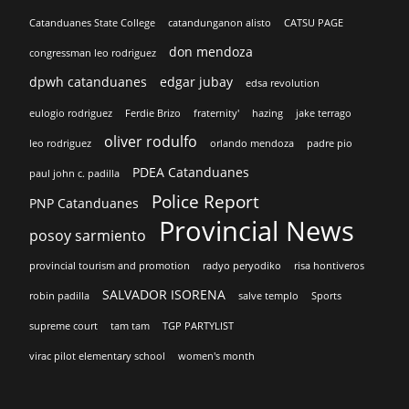
Catanduanes State College
catandunganon alisto
CATSU PAGE
don mendoza
congressman leo rodriguez
dpwh catanduanes
edgar jubay
edsa revolution
eulogio rodriguez
Ferdie Brizo
fraternity'
hazing
jake terrago
oliver rodulfo
leo rodriguez
orlando mendoza
padre pio
PDEA Catanduanes
paul john c. padilla
Police Report
PNP Catanduanes
Provincial News
posoy sarmiento
provincial tourism and promotion
radyo peryodiko
risa hontiveros
SALVADOR ISORENA
robin padilla
salve templo
Sports
supreme court
tam tam
TGP PARTYLIST
virac pilot elementary school
women's month