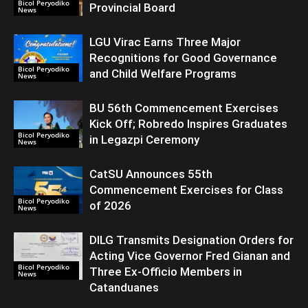
Bicol Peryodiko
Provincial Board
News
LGU Virac Earns Three Major
Recognitions for Good Governance
Bicol Peryodiko
and Child Welfare Programs
News
BU 56th Commencement Exercises
Kick Off; Robredo Inspires Graduates
Bicol Peryodiko
in Legazpi Ceremony
News
CatSU Announces 55th
Commencement Exercises for Class
Bicol Peryodiko
of 2026
News
DILG Transmits Designation Orders for
Acting Vice Governor Fred Gianan and
Bicol Peryodiko
Three Ex-Officio Members in
News
Catanduanes