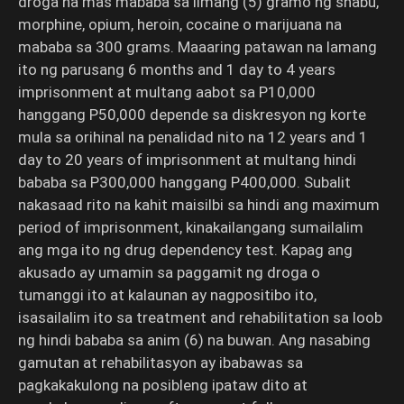
droga na mas mababa sa limang (5) gramo ng shabu,
morphine, opium, heroin, cocaine o marijuana na
mababa sa 300 grams. Maaaring patawan na lamang
ito ng parusang 6 months and 1 day to 4 years
imprisonment at multang aabot sa P10,000
hanggang P50,000 depende sa diskresyon ng korte
mula sa orihinal na penalidad nito na 12 years and 1
day to 20 years of imprisonment at multang hindi
bababa sa P300,000 hanggang P400,000. Subalit
nakasaad rito na kahit maisilbi sa hindi ang maximum
period of imprisonment, kinakailangang sumailalim
ang mga ito ng drug dependency test. Kapag ang
akusado ay umamin sa paggamit ng droga o
tumanggi ito at kalaunan ay nagpositibo ito,
isasailalim ito sa treatment and rehabilitation sa loob
ng hindi bababa sa anim (6) na buwan. Ang nasabing
gamutan at rehabilitasyon ay ibabawas sa
pagkakakulong na posibleng ipataw dito at