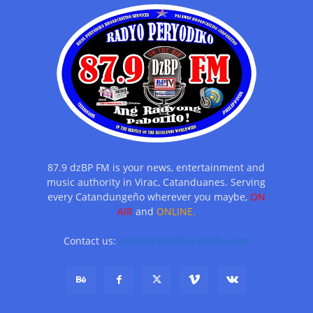
87.9 dzBP FM is your news, entertainment and
music authority in Virac, Catanduanes. Serving
every Catandungeño wherever you maybe,
ON
AIR
and
ONLINE.
Contact us:
admin@bicolperyodiko.com