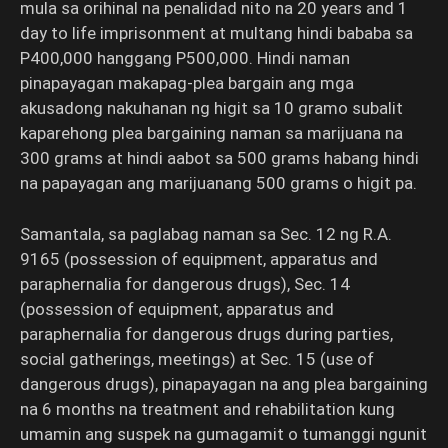
mula sa orihinal na penalidad nito na 20 years and 1
day to life imprisonment at multang hindi bababa sa
P400,000 hanggang P500,000. Hindi naman
pinapayagan makapag-plea bargain ang mga
akusadong nakuhanan ng higit sa 10 gramo subalit
kaparehong plea bargaining naman sa marijuana na
300 grams at hindi aabot sa 500 grams habang hindi
na papayagan ang marijuanang 500 grams o higit pa.
Samantala, sa paglabag naman sa Sec. 12 ng R.A.
9165 (possession of equipment, apparatus and
paraphernalia for dangerous drugs), Sec. 14
(possession of equipment, apparatus and
paraphernalia for dangerous drugs during parties,
social gatherings, meetings) at Sec. 15 (use of
dangerous drugs), pinapayagan na ang plea bargaining
na 6 months na treatment and rehabilitation kung
umamin ang suspek na gumagamit o tumanggi ngunit