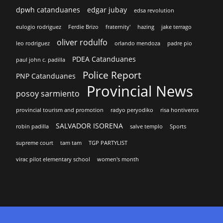
dpwh catanduanes
edgar jubay
edsa revolution
eulogio rodriguez
Ferdie Brizo
fraternity'
hazing
jake terrago
oliver rodulfo
leo rodriguez
orlando mendoza
padre pio
PDEA Catanduanes
paul john c. padilla
Police Report
PNP Catanduanes
Provincial News
posoy sarmiento
provincial tourism and promotion
radyo peryodiko
risa hontiveros
SALVADOR ISORENA
robin padilla
salve templo
Sports
supreme court
tam tam
TGP PARTYLIST
virac pilot elementary school
women's month