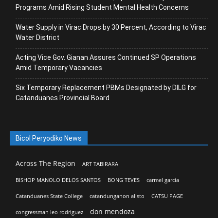
Programs Amid Rising Student Mental Health Concerns
Water Supply in Virac Drops by 30 Percent, According to Virac
Water District
Acting Vice Gov. Gianan Assures Continued SP Operations
Amid Temporary Vacancies
Six Temporary Replacement PBMs Designated by DILG for
Catanduanes Provincial Board
Bicol Peryodiko News
Across The Region
ART TABIRARA
BISHOP MANOLO DELOS SANTOS
BONG TEVES
carmel garcia
Catanduanes State College
catandunganon alisto
CATSU PAGE
don mendoza
congressman leo rodriguez