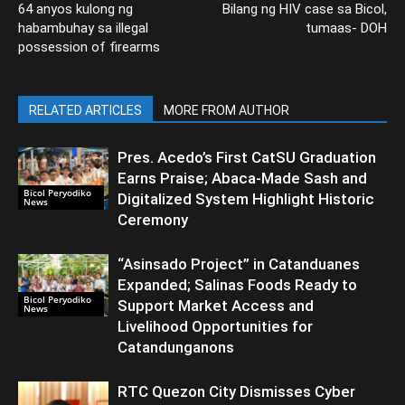
64 anyos kulong ng
Bilang ng HIV case sa Bicol,
habambuhay sa illegal
tumaas- DOH
possession of firearms
RELATED ARTICLES
MORE FROM AUTHOR
Pres. Acedo’s First CatSU Graduation
Earns Praise; Abaca-Made Sash and
Bicol Peryodiko
Digitalized System Highlight Historic
News
Ceremony
“Asinsado Project” in Catanduanes
Expanded; Salinas Foods Ready to
Bicol Peryodiko
Support Market Access and
News
Livelihood Opportunities for
Catandunganons
RTC Quezon City Dismisses Cyber