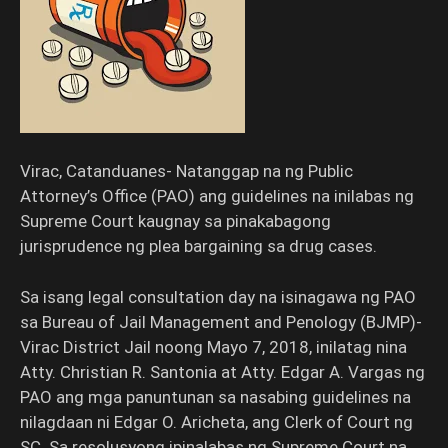
Virac, Catanduanes- Natanggap na ng Public
Attorney’s Office (PAO) ang guidelines na inilabas ng
Supreme Court kaugnay sa pinakabagong
jurisprudence ng plea bargaining sa drug cases.
Sa isang legal consultation day na isinagawa ng PAO
sa Bureau of Jail Management and Penology (BJMP)-
Virac District Jail noong Mayo 7, 2018, inilatag nina
Atty. Christian R. Santonia at Atty. Edgar A. Vargas ng
PAO ang mga panuntunan sa nasabing guidelines na
nilagdaan ni Edgar O. Aricheta, ang Clerk of Court ng
SC. Sa resolusyong ipinalabas ng Supreme Court na