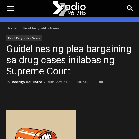
Home
Bicol Peryodiko News
Bicol Peryodiko News
Guidelines ng plea bargaining
sa drug cases inilabas ng
Supreme Court
By
Rodrigo DeCuatro
-
30th May 2018
56119
0