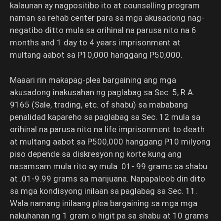
kalaunan ay nagpositibo ito at counselling program
naman sa rehab center para sa mga akusadong nag-
negatibo ditto mula sa orihinal na parusa nito na 6
months and 1 day to 4 years imprisonment at
multang aabot sa P10,000 hanggang P50,000.
Maaari rin makapag-plea bargaining ang mga
akusadong inakusahan ng paglabag sa Sec. 5, R.A.
9165 (Sale, trading, etc. of shabu) sa mababang
penalidad kapareho sa paglabag sa Sec. 12 mula sa
orihinal na parusa nito na life imprisonment to death
at multang aabot sa P500,000 hanggang P10 milyong
piso depende sa diskresyon ng korte kung ang
nasamsam mula rito ay mula .01-.99 grams sa shabu
at .01-9.99 grams sa marijuana. Napapaloob din dito
sa mga kondisyong inilaan sa paglabag sa Sec. 11.
Wala namang inilaang plea bargaining sa mga mga
nakuhanan ng 1 gram o higit pa sa shabu at 10 grams