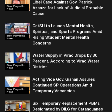
Libel Case Against Gov. Patrick
Bicol Peryodiko
Azanza for Lack of Judicial Probable
News
Cause
CatSU to Launch Mental Health,
Spiritual, and Sports Programs Amid
Bicol Peryodiko
Rising Student Mental Health
News
Concerns
Water Supply in Virac Drops by 30
Percent, According to Virac Water
Bicol Peryodiko
District
News
Acting Vice Gov. Gianan Assures
Continued SP Operations Amid
Bicol Peryodiko
Temporary Vacancies
News
Six Temporary Replacement PBMs
Designated by DILG for Catanduanes