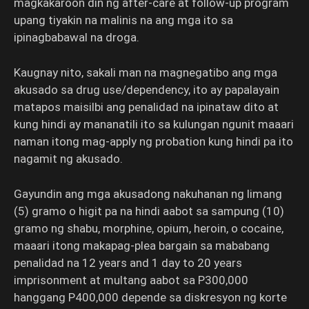
magkakaroon din ng after-care at follow-up program
upang tiyakin na malinis na ang mga ito sa
ipinagbabawal na droga.
Kaugnay nito, sakali man na magnegatibo ang mga
akusado sa drug use/dependency, ito ay papalayain
matapos maisilbi ang penalidad na ipinataw dito at
kung hindi ay mananatili ito sa kulungan ngunit maaari
naman itong mag-apply ng probation kung hindi pa ito
nagamit ng akusado.
Gayundin ang mga akusadong nakuhanan ng limang
(5) gramo o higit pa na hindi aabot sa sampung (10)
gramo ng shabu, morphine, opium, heroin, o cocaine,
maaari itong makapag-plea bargain sa mababang
penalidad na 12 years and 1 day to 20 years
imprisonment at multang aabot sa P300,000
hanggang P400,000 depende sa diskresyon ng korte