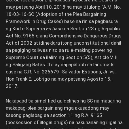
may petsang Abril 10, 2018 na may titulong “A.M. No.
18-03-16-SC (Adoption of the Plea Bargaining
Framework in Drug Cases) base na rin sa pagbasura
ng Korte Suprema
En banc
sa Section 23 ng Republic
Act No. 9165 o ang Comprehensive Dangerous Drugs
Act of 2002 at idineklara itong unconstitutional dahil
sa pagiging taliwas nito sa rule-making power ng
Supreme Court sa ilalim ng Section 5(5), Article VIII
ng Saligang Batas. Ito ay napapaloob sa landmark
case na G.R. No. 226679- Salvador Estipona, Jr. vs.
Hon Frank E. Lobrigo na may petsang Agosto 15,
2017.
Nakasaad sa simplified guidelines ng SC na maaaring
makapag-plea bargain ang mga akusadong may
kasong paglabag sa section 11 ng R.A. 9165
(possession of illegal drugs) na nakuhanan ng iligal na