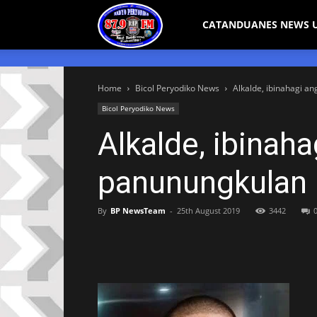
Bicol
CATANDUANES NEWS 
Peryodiko
Home
Bicol Peryodiko News
Alkalde, ibinahagi 
Bicol Peryodiko News
Alkalde, ibina
panunungkulan
By
BP NewsTeam
-
25th August 2019
3442