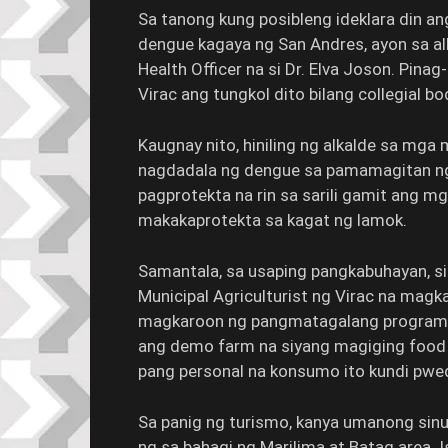
Sa tanong kung posibleng ideklara din ang
dengue kagaya ng San Andres, ayon sa alk
Health Officer na si Dr. Elva Joson. Pin
Virac ang tungkol dito bilang collegial 
Kaugnay nito, hiniling ng alkalde sa m
nagdadala ng dengue sa pamamagitan ng p
pagprotekta na rin sa sarili gamit ang m
makakaprotekta sa kagat ng lamok.
Samantala, sa usaping pangkabuhayan, sin
Municipal Agriculturist ng Virac na ma
magkaroon ng pangmatagalang programa 
ang demo farm na siyang magiging food 
pang personal na konsumo ito kundi pw
Sa panig ng turismo, kanya umanong si
ng sa bahagi ng Marilima at Batag area. 