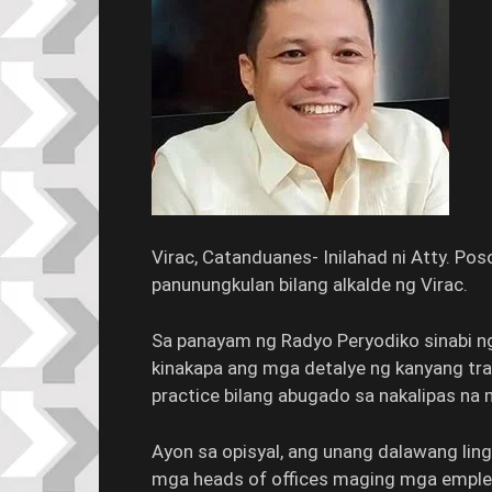
Virac, Catanduanes- Inilahad ni Atty. P
panunungkulan bilang alkalde ng Virac.
Sa panayam ng Radyo Peryodiko sinabi ng
kinakapa ang mga detalye ng kanyang tr
practice bilang abugado sa nakalipas na
Ayon sa opisyal, ang unang dalawang lin
mga heads of offices maging mga emple