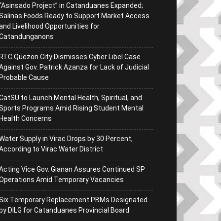
“Asinsado Project” in Catanduanes Expanded;
Salinas Foods Ready to Support Market Access
and Livelihood Opportunities for
Catandunganons
RTC Quezon City Dismisses Cyber Libel Case
Against Gov. Patrick Azanza for Lack of Judicial
Probable Cause
CatSU to Launch Mental Health, Spiritual, and
Sports Programs Amid Rising Student Mental
Health Concerns
Water Supply in Virac Drops by 30 Percent,
According to Virac Water District
Acting Vice Gov. Gianan Assures Continued SP
Operations Amid Temporary Vacancies
Six Temporary Replacement PBMs Designated
by DILG for Catanduanes Provincial Board