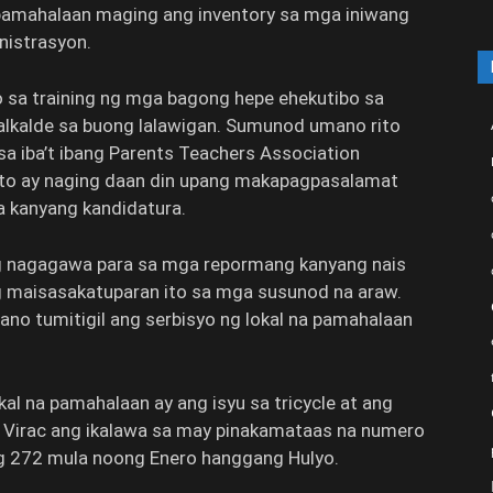
g pamahalaan maging ang inventory sa mga iniwang
nistrasyon.
to sa training ng mga bagong hepe ehekutibo sa
alkalde sa buong lalawigan. Sumunod umano rito
sa iba’t ibang Parents Teachers Association
 ito ay naging daan din upang makapagpasalamat
a kanyang kandidatura.
ang nagagawa para sa mga repormang kanyang nais
g maisasakatuparan ito sa mga susunod na araw.
mano tumitigil ang serbisyo ng lokal na pamahalaan
al na pamahalaan ay ang isyu sa tricycle at ang
g Virac ang ikalawa sa may pinakamataas na numero
g 272 mula noong Enero hanggang Hulyo.