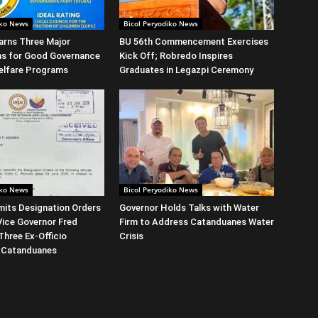
iko News
Bicol Peryodiko News
arns Three Major
BU 56th Commencement Exercises
ns for Good Governance
Kick Off; Robredo Inspires
elfare Programs
Graduates in Legazpi Ceremony
iko News
Bicol Peryodiko News
its Designation Orders
Governor Holds Talks with Water
Vice Governor Fred
Firm to Address Catanduanes Water
Three Ex-Officio
Crisis
 Catanduanes