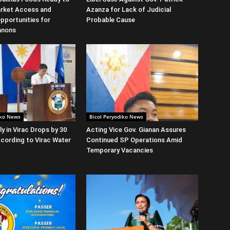
rket Access and
Azanza for Lack of Judicial
Opportunities for
Probable Cause
anons
iko News
Bicol Peryodiko News
y in Virac Drops by 30
Acting Vice Gov. Gianan Assures
cording to Virac Water
Continued SP Operations Amid
Temporary Vacancies