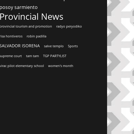
posoy sarmiento
Provincial News
provincial tourism and promotion
radyo peryodiko
risa hontiveros
robin padilla
SALVADOR ISORENA
salve templo
Sports
supreme court
tam tam
TGP PARTYLIST
virac pilot elementary school
women's month