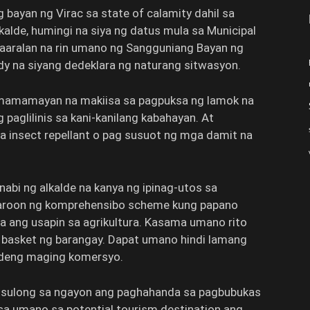
 bayan ng Virac sa state of calamity dahil sa
alde, humingi na siya ng datus mula sa Municipal
ag-aaralan na rin umano ng Sangguniang Bayan ng
body na siyang dedeklara ng naturang sitwasyon.
ga mamamayan na makiisa sa pagpuksa ng lamok na
aglilinis sa kani-kanilang kabahayan. At
ga insect repellant o pag susuot ng mga damit na
abi ng alkalde na kanya ng ipinag-utos sa
gkaroon ng komprehensibo scheme kung papano
ang usapin sa agrikultura. Kasama umano rito
basket ng barangay. Dapat umano hindi lamang
edeng maging komersyo.
nusulong sa ngayon ang paghahanda sa pagbubukas
Isa umano sa potential tourism destination ang