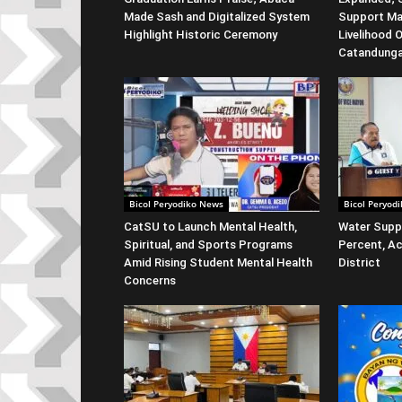
Made Sash and Digitalized System
Support Ma
Highlight Historic Ceremony
Livelihood 
Catandung
Bicol Peryodiko News
Bicol Peryod
CatSU to Launch Mental Health,
Water Suppl
Spiritual, and Sports Programs
Percent, Ac
Amid Rising Student Mental Health
District
Concerns