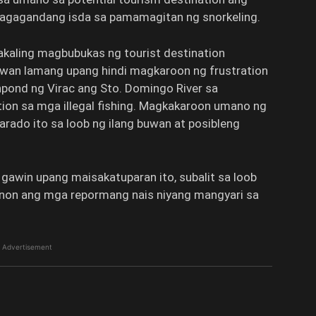
magagandang isda sa pamamagitan ng snorkeling.
sakaling magbubukas ng tourist destination
arawan lamang upang hindi magkaroon ng frustration
shpond ng Virac ang Sto. Domingo River sa
ion sa mga illegal fishing. Magkakaroon umano ng
arado ito sa loob ng ilang buwan at posibleng
gawin upang maisakatuparan ito, subalit sa loob
cnon ang mga repormang nais niyang mangyari sa
Advertisement