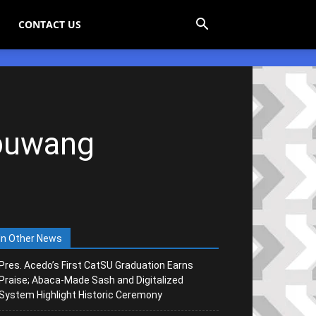
CONTACT US
 buwang
In Other News
Pres. Acedo’s First CatSU Graduation Earns
Praise; Abaca-Made Sash and Digitalized
System Highlight Historic Ceremony