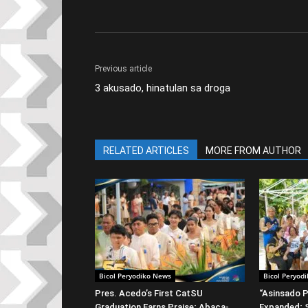
Previous article
3 akusado, hinatulan sa droga
RELATED ARTICLES
MORE FROM AUTHOR
Bicol Peryodiko News
Bicol Peryod
Pres. Acedo’s First CatSU
“Asinsado P
Graduation Earns Praise; Abaca-
Expanded; S