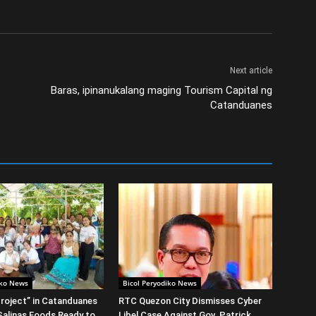
Next article
Baras, ipinanukalang maging Tourism Capital ng
Catanduanes
iko News
Bicol Peryodiko News
roject” in Catanduanes
RTC Quezon City Dismisses Cyber
alinas Foods Ready to
Libel Case Against Gov. Patrick