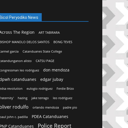
Bicol Peryodiko News
Across The Region
ART TABIRARA
BISHOP MANOLO DELOS SANTOS
BONG TEVES
carmel garcia
Catanduanes State College
catandunganon alisto
CATSU PAGE
don mendoza
congressman leo rodriguez
dpwh catanduanes
edgar jubay
edsa revolution
eulogio rodriguez
Ferdie Brizo
fraternity'
hazing
jake terrago
leo rodriguez
oliver rodulfo
orlando mendoza
padre pio
PDEA Catanduanes
paul john c. padilla
Police Report
PNP Catanduanes