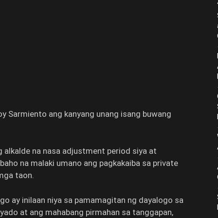
osoy Sarmiento ang kanyang unang isang buwang
 alkalde na nasa adjustment period siya at
abaho na malaki umano ang pagkakaiba sa private
 mga taon.
ggo ay inilaan niya sa pamamagitan ng dayalogo sa
yado at ang mahabang pirmahan sa tanggapan,