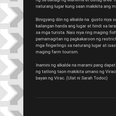
naturang lugar kung saan makikita ang 
Binigyang diin ng alkalde na gusto niya 
kailangan handa ang lugar at hindi sa l
sa mga turista. Nais niya ring maging fi
pamamagitan ng pagkakaroon ng restrict
mga fingerlings sa naturang lugar at isas
maging farm tourism.
Inamini ng alkalde na marami pang dapat 
ng tatlong taon makikita umano ng Vira
bayan ng Virac. (Ulat ni Sarah Todoc)