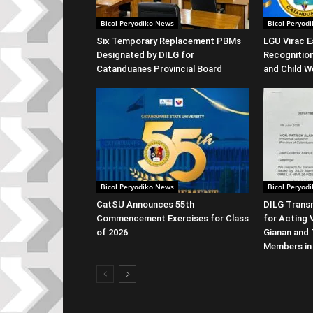
Bicol Peryodiko News
Bicol Peryod
Six Temporary Replacement PBMs
LGU Virac E
Designated by DILG for
Recognitio
Catanduanes Provincial Board
and Child W
Bicol Peryodiko News
Bicol Peryod
CatSU Announces 55th
DILG Transm
Commencement Exercises for Class
for Acting 
of 2026
Gianan and 
Members in