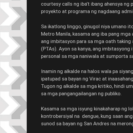
courtesy calls ng iba’t ibang ahensya n
proyekto at programa ng nagdaang admi
Sa ikatlong linggo, ginugol niya umano i
Metro Manila, kasama ang iba pang mga 
ang imbitasyon para sa mga oath taking 
(PTAs). Ayon sa kanya, ang imbitasyong
personal sa mga naniwala at sumporta s
Inamin ng alkalde na halos wala pa siy
ipatupad sa bayan ng Virac at inaasahan
Tugon ng alkalde sa mga kritiko, hindi u
sa mga pangangailangan ng publiko.
Kasama sa mga isyung kinakaharap ng lok
kontrobersiyal na dengue, kung saan an
sunod sa bayan ng San Andres na meron