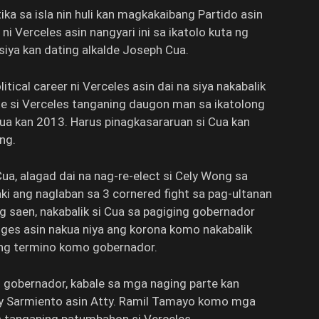
ika sa isla nin huli kan magkakaibang Partido asin
i Verceles asin nangyari ini sa ikatolo kuta ng
siya kan dating alkalde Joseph Cua.
ical career ni Verceles asin dai na siya nakabalik
rte si Verceles tanganing daugon man sa ikatolong
ua kan 2013. Harus pinagkasararuan si Cua kan
ng.
a, alagad dai na nag-re-elect si Cely Wong sa
ki ang naglaban sa 3 cornered fight sa pag-ultanan
g saen, nakabalik si Cua sa pagiging gobernador
nges asin nakua niya ang korona komo nakabalik
ng termino komo gobernador.
gobernador, kabale sa mga naging parte kan
soy Sarmiento asin Atty. Ramil Tamayo komo mga