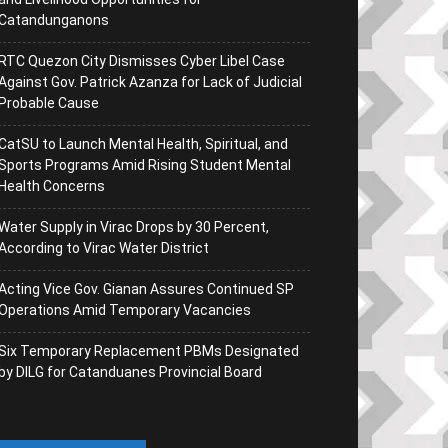
Catandunganons
RTC Quezon City Dismisses Cyber Libel Case
Against Gov. Patrick Azanza for Lack of Judicial
Probable Cause
CatSU to Launch Mental Health, Spiritual, and
Sports Programs Amid Rising Student Mental
Health Concerns
Water Supply in Virac Drops by 30 Percent,
According to Virac Water District
Acting Vice Gov. Gianan Assures Continued SP
Operations Amid Temporary Vacancies
Six Temporary Replacement PBMs Designated
by DILG for Catanduanes Provincial Board