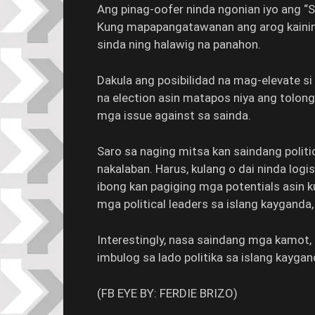
Ang pinag-oofer ninda ngonian iyo ang “
Kung mapapangatawanan ang arog kainin
sinda ning halawig na panahon.
Dakula ang posibilidad na mag-elevate s
na election asin matapos niya ang tolong
mga issue against sa sainda.
Saro sa naging mitsa kan saindang polit
nakalaban. Harus, kulang o dai ninda log
ibong kan pagiging mga potentials asin 
mga political leaders sa islang kaygand
Interestingly, nasa saindang mga kamot,
imbulog sa lado politika sa islang kaygan
(FB EYE BY: FERDIE BRIZO)