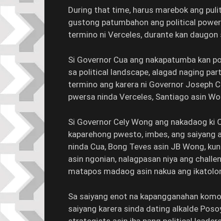
During that time, harus marebok ang pulit
gustong patumbahon ang political power n
termino ni Verceles, durante kan daugon 
Si Governor Cua ang nakapatumba kan polit
sa political landscape, alagad naging pa
termino ang karera ni Governor Joseph C
pwersa ninda Verceles, Santiago asin Wo
Si Governor Cely Wong ang nakadaog ki Cu
kaparehong pwesto, imbes, ang saiyang a
ninda Cua, Bong Teves asin JB Wong, kun
asin ngonian, nalagpasan niya ang challe
matapos madaog asin nakua ang ikatolo
Sa saiyang enot na kapangganahan komo 
saiyang karera sinda dating alkalde Po