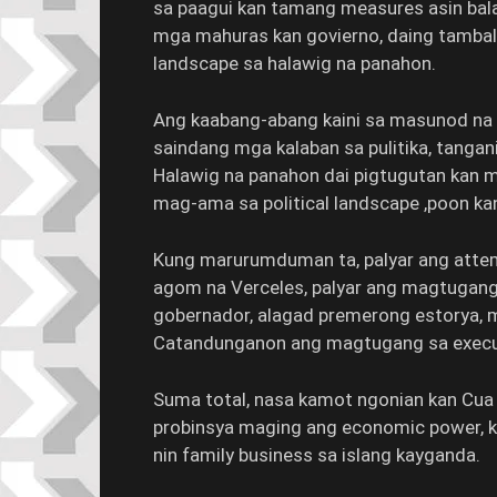
sa paagui kan tamang measures asin bal
mga mahuras kan govierno, daing tambal 
landscape sa halawig na panahon.
Ang kaabang-abang kaini sa masunod na 
saindang mga kalaban sa pulitika, tangan
Halawig na panahon dai pigtugutan ka
mag-ama sa political landscape ,poon ka
Kung marurumduman ta, palyar ang atte
agom na Verceles, palyar ang magtugang
gobernador, alagad premerong estorya, m
Catandunganon ang magtugang sa executi
Suma total, nasa kamot ngonian kan Cua b
probinsya maging ang economic power, k
nin family business sa islang kayganda.