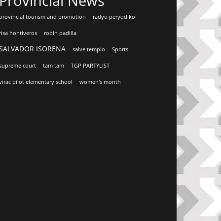
Provincial News
provincial tourism and promotion
radyo peryodiko
risa hontiveros
robin padilla
SALVADOR ISORENA
salve templo
Sports
supreme court
tam tam
TGP PARTYLIST
virac pilot elementary school
women's month