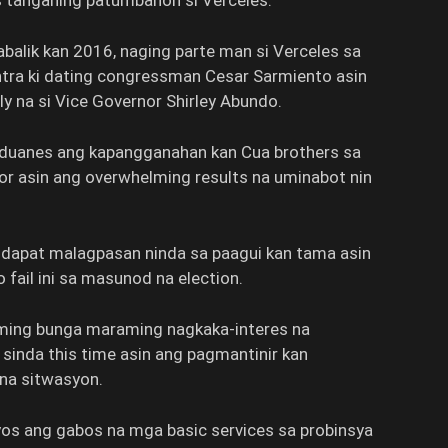
rs tanganing patumbahon si Verceles.
balik kan 2016, naging parte man si Verceles sa
tra ki dating congressman Cesar Sarmiento asin
ly na si Vice Governor Shirley Abundo.
tanduanes ang kapangganahan kan Cua brothers sa
r asin ang overwhelming results na uminabot nin
na dapat malagpasan ninda sa paagui kan tama asin
o fail ini sa masunod na election.
ing bunga maraming nagkaka-interes na
inda this time asin ang pagmantinir kan
 na sitwasyon.
s ang gabos na mga basic services sa probinsya