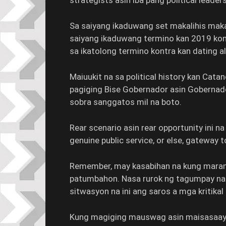
strategists asin iba pang political leade
Sa saiyang ikaduwang set makalihis maka
saiyang ikaduwang termino kan 2019 kon
sa ikatolong termino kontra kan dating al
Maiuukit na sa political history kan Ca
pagiging Bise Gobernador asin Gobernado
sobra sanggatos mil na boto.
Rear scenario asin rear opportunity ini 
genuine public service, or else, gateway t
Remember, may kasabihan na kung maram
patumbahon. Nasa rurok ng tagumpay na s
sitwasyon na ini ang saros a mga kritikal
Kung magiging mauswag asin maisasaayo