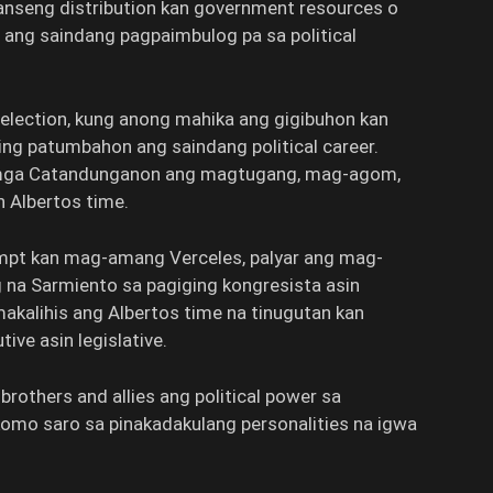
anseng distribution kan government resources o
ang saindang pagpaimbulog pa sa political
election, kung anong mahika ang gigibuhon kan
ing patumbahon ang saindang political career.
n mga Catandunganon ang magtugang, mag-agom,
n Albertos time.
mpt kan mag-amang Verceles, palyar ang mag-
 na Sarmiento sa pagiging kongresista asin
akalihis ang Albertos time na tinugutan kan
ve asin legislative.
rothers and allies ang political power sa
omo saro sa pinakadakulang personalities na igwa