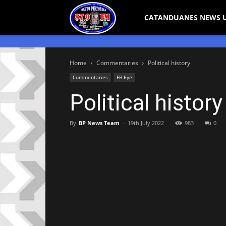
Bicol
CATANDUANES NEWS 
Peryodiko
Home
Commentaries
Political history
Commentaries
FB Eye
Political history
By
BP News Team
-
19th July 2022
983
0