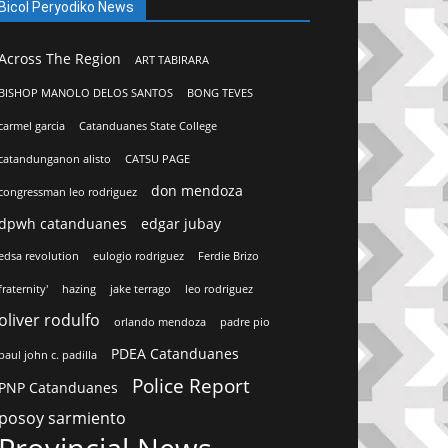
Bicol Peryodiko News
Across The Region
ART TABIRARA
BISHOP MANOLO DELOS SANTOS
BONG TEVES
carmel garcia
Catanduanes State College
catandunganon alisto
CATSU PAGE
don mendoza
congressman leo rodriguez
dpwh catanduanes
edgar jubay
edsa revolution
eulogio rodriguez
Ferdie Brizo
fraternity'
hazing
jake terrago
leo rodriguez
oliver rodulfo
orlando mendoza
padre pio
PDEA Catanduanes
paul john c. padilla
Police Report
PNP Catanduanes
posoy sarmiento