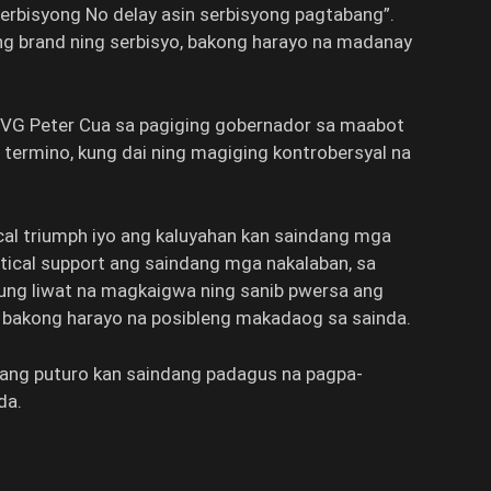
Serbisyong No delay asin serbisyong pagtabang”.
g brand ning serbisyo, bakong harayo na madanay
i VG Peter Cua sa pagiging gobernador sa maabot
 termino, kung dai ning magiging kontrobersyal na
ical triumph iyo ang kaluyahan kan saindang mga
istical support ang saindang mga nakalaban, sa
kung liwat na magkaigwa ning sanib pwersa ang
a, bakong harayo na posibleng makadaog sa sainda.
 ang puturo kan saindang padagus na pagpa-
da.