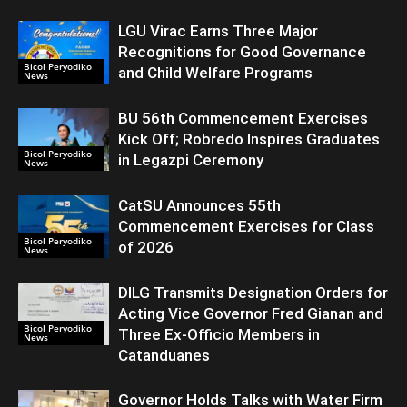
LGU Virac Earns Three Major
Recognitions for Good Governance
Bicol Peryodiko
and Child Welfare Programs
News
BU 56th Commencement Exercises
Kick Off; Robredo Inspires Graduates
Bicol Peryodiko
in Legazpi Ceremony
News
CatSU Announces 55th
Commencement Exercises for Class
Bicol Peryodiko
of 2026
News
DILG Transmits Designation Orders for
Acting Vice Governor Fred Gianan and
Bicol Peryodiko
Three Ex-Officio Members in
News
Catanduanes
Governor Holds Talks with Water Firm