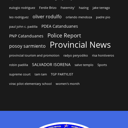
eulogio rodriguez
Ferdie Brizo
fraternity'
hazing
jake terrago
oliver rodulfo
leo rodriguez
orlando mendoza
padre pio
PDEA Catanduanes
paul john c. padilla
Police Report
PNP Catanduanes
Provincial News
posoy sarmiento
provincial tourism and promotion
radyo peryodiko
risa hontiveros
SALVADOR ISORENA
robin padilla
salve templo
Sports
supreme court
tam tam
TGP PARTYLIST
virac pilot elementary school
women's month