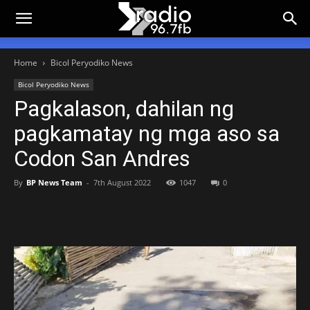
Home
Bicol Peryodiko News
Bicol Peryodiko News
Pagkalason, dahilan ng
pagkamatay ng mga aso sa
Codon San Andres
By
BP News Team
-
7th August 2022
1047
0