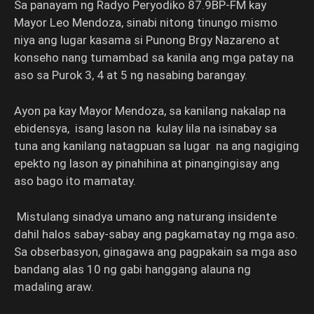
Sa panayam ng Radyo Peryodiko 87.9BP-FM kay
Mayor Leo Mendoza, sinabi nitong tinungo mismo
niya ang lugar kasama si Punong Brgy Nazareno at
konseho nang tumambad sa kanila ang mga patay na
aso sa Purok 3, 4 at 5 ng nasabing barangay.
Ayon pa kay Mayor Mendoza, sa kanilang nakalap na
ebidensya, isang lason na kulay lila na isinabay sa
tuna ang kanilang natagpuan sa lugar na ang nagiging
epekto ng lason ay pinahihina at pinangingisay ang
aso bago ito mamatay.
Mistulang sinadya umano ang naturang insidente
dahil halos sabay-sabay ang pagkamatay ng mga aso.
Sa obserbasyon, ginagawa ang pagpakain sa mga aso
bandang alas 10 ng gabi hanggang alauna ng
madaling araw.