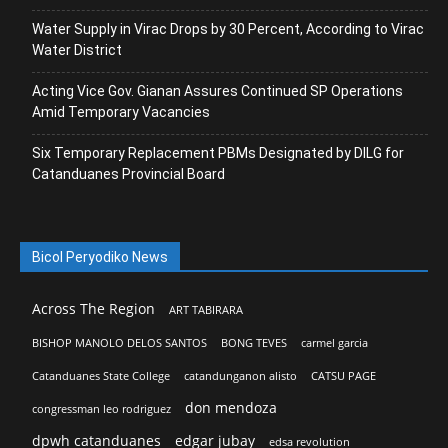
Water Supply in Virac Drops by 30 Percent, According to Virac
Water District
Acting Vice Gov. Gianan Assures Continued SP Operations
Amid Temporary Vacancies
Six Temporary Replacement PBMs Designated by DILG for
Catanduanes Provincial Board
Bicol Peryodiko News
Across The Region
ART TABIRARA
BISHOP MANOLO DELOS SANTOS
BONG TEVES
carmel garcia
Catanduanes State College
catandunganon alisto
CATSU PAGE
don mendoza
congressman leo rodriguez
dpwh catanduanes
edgar jubay
edsa revolution