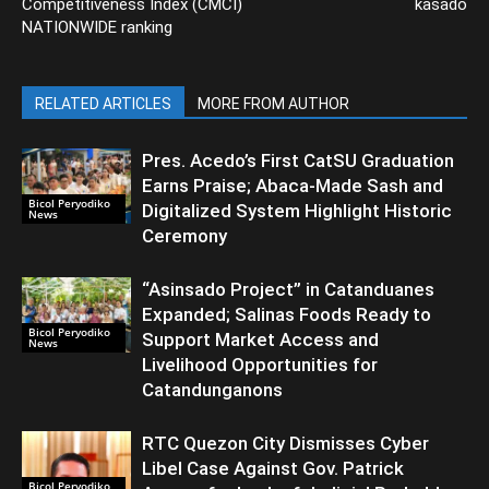
Competitiveness Index (CMCI)
kasado
NATIONWIDE ranking
RELATED ARTICLES
MORE FROM AUTHOR
Pres. Acedo’s First CatSU Graduation
Earns Praise; Abaca-Made Sash and
Bicol Peryodiko
Digitalized System Highlight Historic
News
Ceremony
“Asinsado Project” in Catanduanes
Expanded; Salinas Foods Ready to
Bicol Peryodiko
Support Market Access and
News
Livelihood Opportunities for
Catandunganons
RTC Quezon City Dismisses Cyber
Libel Case Against Gov. Patrick
Bicol Peryodiko