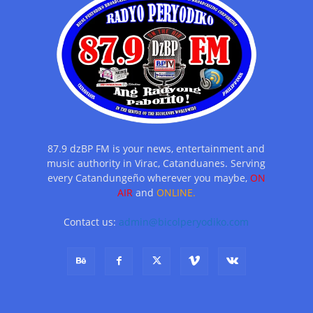
87.9 dzBP FM is your news, entertainment and
music authority in Virac, Catanduanes. Serving
every Catandungeño wherever you maybe,
ON
AIR
and
ONLINE.
Contact us:
admin@bicolperyodiko.com