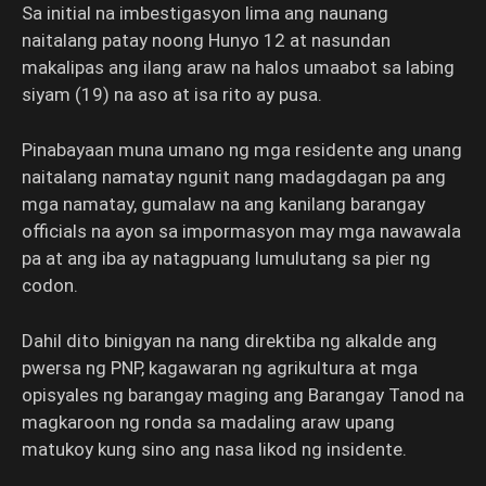
Sa initial na imbestigasyon lima ang naunang
naitalang patay noong Hunyo 12 at nasundan
makalipas ang ilang araw na halos umaabot sa labing
siyam (19) na aso at isa rito ay pusa.
Pinabayaan muna umano ng mga residente ang unang
naitalang namatay ngunit nang madagdagan pa ang
mga namatay, gumalaw na ang kanilang barangay
officials na ayon sa impormasyon may mga nawawala
pa at ang iba ay natagpuang lumulutang sa pier ng
codon.
Dahil dito binigyan na nang direktiba ng alkalde ang
pwersa ng PNP, kagawaran ng agrikultura at mga
opisyales ng barangay maging ang Barangay Tanod na
magkaroon ng ronda sa madaling araw upang
matukoy kung sino ang nasa likod ng insidente.