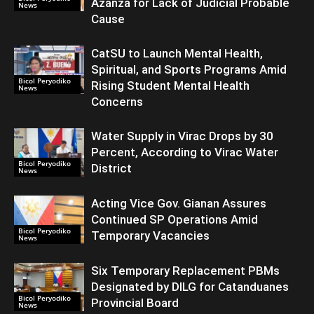
Azanza for Lack of Judicial Probable
News
Cause
CatSU to Launch Mental Health,
Spiritual, and Sports Programs Amid
Bicol Peryodiko
Rising Student Mental Health
News
Concerns
Water Supply in Virac Drops by 30
Percent, According to Virac Water
Bicol Peryodiko
District
News
Acting Vice Gov. Gianan Assures
Continued SP Operations Amid
Bicol Peryodiko
Temporary Vacancies
News
Six Temporary Replacement PBMs
Designated by DILG for Catanduanes
Bicol Peryodiko
Provincial Board
News